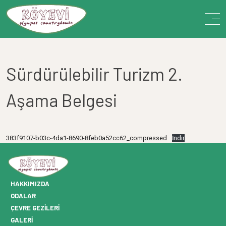
Sürdürülebilir Turizm 2.
Aşama Belgesi
383f9107-b03c-4da1-8690-8feb0a52cc62_compressed
İndir
HAKKIMIZDA
ODALAR
ÇEVRE GEZILERI
GALERI