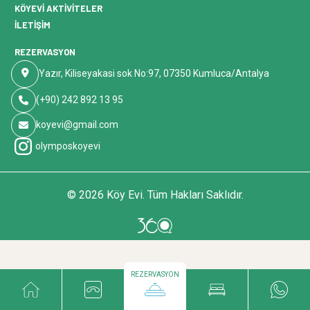
KÖYEVI AKTIVITELER
İLETIŞIM
REZERVASYON
Yazır, Kiliseyakasi sok No:97, 07350 Kumluca/Antalya
(+90) 242 892 13 95
koyevi@gmail.com
olymposkoyevi
© 2026 Köy Evi. Tüm Hakları Saklıdır.
REZERVASYON